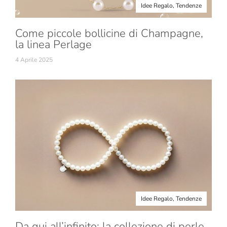
Idee Regalo
,
Tendenze
Come piccole bollicine di Champagne,
la linea Perlage
4 Aprile 2025
Idee Regalo
,
Tendenze
Da qui all’infinito: la collezione di perle