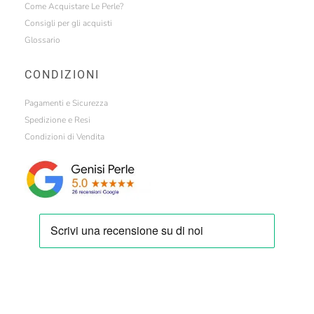
Come Acquistare Le Perle?
Consigli per gli acquisti
Glossario
CONDIZIONI
Pagamenti e Sicurezza
Spedizione e Resi
Condizioni di Vendita