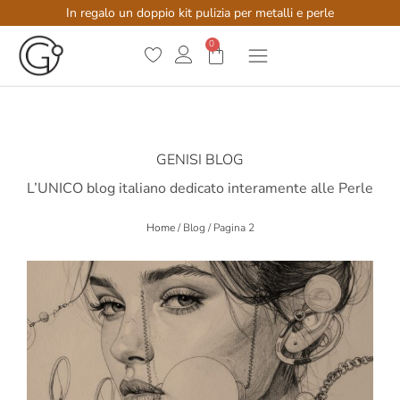
In regalo un doppio kit pulizia per metalli e perle
0
GENISI BLOG
L’UNICO blog italiano dedicato interamente alle Perle
Home
/
Blog
/
Pagina 2