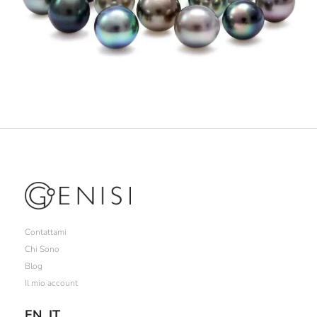
Contattami
Chi Sono
Blog
Il mio account
EN
IT