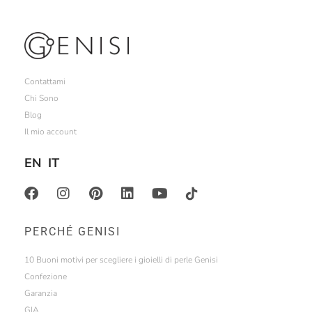
Contattami
Chi Sono
Blog
Il mio account
EN
IT
PERCHÉ GENISI
10 Buoni motivi per scegliere i gioielli di perle Genisi
Confezione
Garanzia
GIA