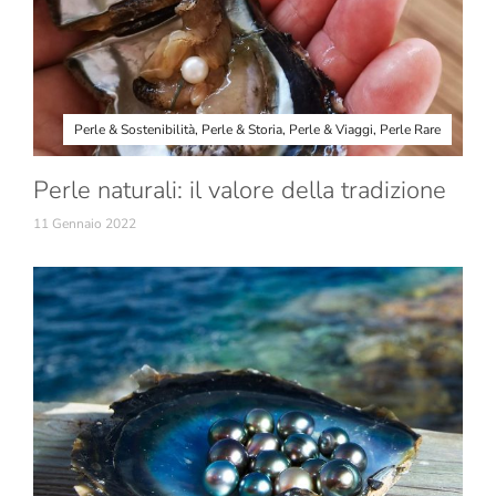
Perle & Sostenibilità
,
Perle & Storia
,
Perle & Viaggi
,
Perle Rare
Perle naturali: il valore della tradizione
11 Gennaio 2022