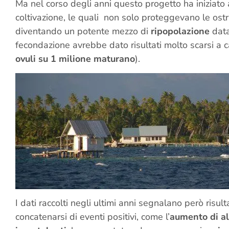
Ma nel corso degli anni questo progetto ha iniziato a
coltivazione, le quali non solo proteggevano le o
diventando un potente mezzo di
ripopolazione
data
fecondazione avrebbe dato risultati molto scarsi a 
ovuli su 1 milione maturano
).
I dati raccolti negli ultimi anni segnalano però risul
concatenarsi di eventi positivi, come l’
aumento di a