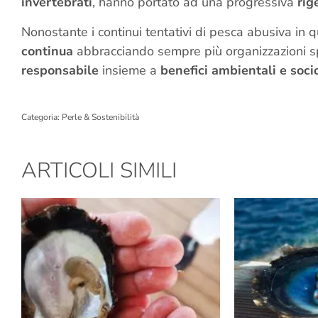
invertebrati
, hanno portato ad una progressiva
rig
Nonostante i continui tentativi di pesca abusiva in 
continua
abbracciando sempre più organizzazioni s
responsabile
insieme a
benefici ambientali e soc
Categoria:
Perle & Sostenibilità
ARTICOLI SIMILI