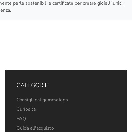
nte perle sostenibili e certificate per creare gioielli unici,
cenza.
CATEGORIE
Consigli dal gemmologo
Curiosità
FAQ
Guida all'acquisto