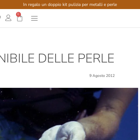
In regalo un doppio kit pulizia per metalli e perle
0
IBILE DELLE PERLE
9 Agosto 2012