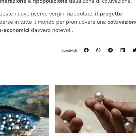
enerazione e ripopolazione
della zona di coltivazione.
queste nuove riserve vergini ripopolate,
il progetto
parse in tutto il mondo per promuovere una
coltivazion
io-economici
davvero notevoli.
Condividi: