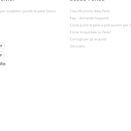
er scegliere i gioielli di perle Genisi
Classificazione delle Perle
Faq – domande frequenti
Come pulire le perle e precauzioni per i
Come Acquistare Le Perle?
Consigli per gli acquisti
cy
Glossario
cy
ito