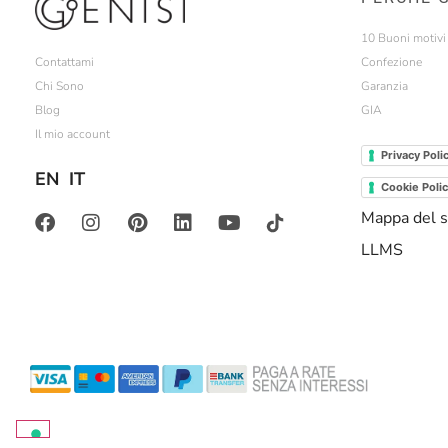
10 Buoni motivi p
Contattami
Confezione
Chi Sono
Garanzia
Blog
GIA
Il mio account
Privacy Poli
EN
IT
Cookie Poli
Mappa del s
LLMS