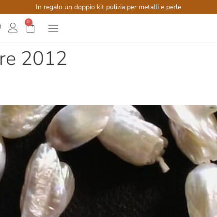
In regalo un doppio kit pulizia per metalli e perle
0
re 2012