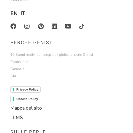
EN
IT
PERCHÉ GENISI
10 Buoni motivi per scegliere i gioielli di perle Genisi
Confezione
Garanzia
GIA
Privacy Policy
Cookie Policy
Mappa del sito
LLMS
SULLE PERLE