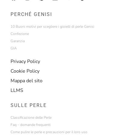
PERCHÉ GENISI
10 Buoni motivi per scegliere i gioielli di perle Genisi
Confezione
Garanzia
GIA
Privacy Policy
Cookie Policy
Mappa del sito
LLMS
SULLE PERLE
Classificazione delle Perle
Faq – domande frequenti
Come pulire le perle e precauzioni per il loro uso