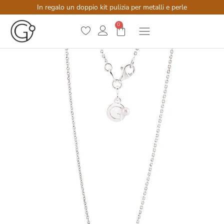
In regalo un doppio kit pulizia per metalli e perle
0