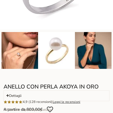
ANELLO CON PERLA AKOYA IN ORO
Dettagli
4,9 (128 recensioni)
Leggi le recensioni
A partire da
800,00
€
IVA inclusa – Spedizione gratuita