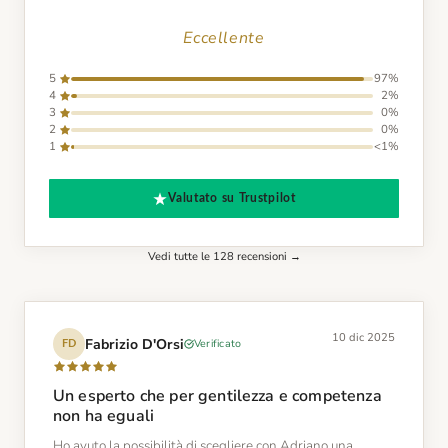
Eccellente
5
97%
4
2%
3
0%
2
0%
1
<1%
Valutato su Trustpilot
Vedi tutte le 128 recensioni →
10 dic 2025
Fabrizio D'Orsi
Verificato
FD
Un esperto che per gentilezza e competenza
non ha eguali
Ho avuto la possibilità di scegliere con Adriano una