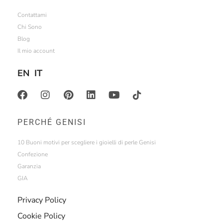
Contattami
Chi Sono
Blog
Il mio account
EN
IT
PERCHÉ GENISI
10 Buoni motivi per scegliere i gioielli di perle Genisi
Confezione
Garanzia
GIA
Privacy Policy
Cookie Policy