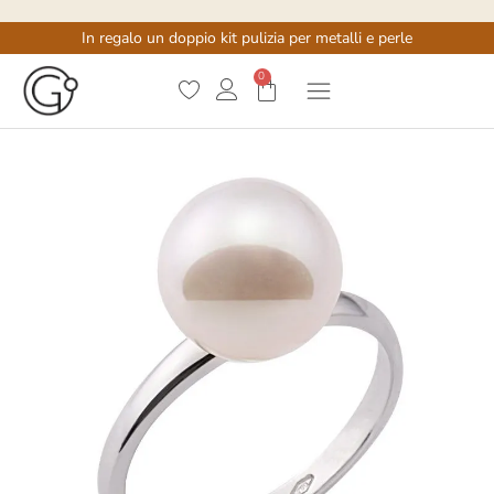
In regalo un doppio kit pulizia per metalli e perle
0