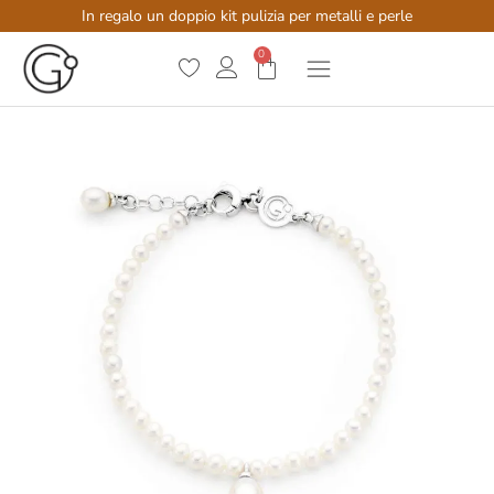
In regalo un doppio kit pulizia per metalli e perle
0