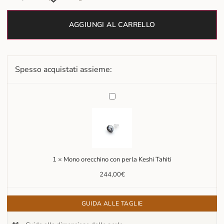
AGGIUNGI AL CARRELLO
Spesso acquistati assieme:
Mono
orecchino
con
perla
Keshi
Tahiti
1
×
Mono orecchino con perla Keshi Tahiti
244,00
€
GUIDA ALLE TAGLIE