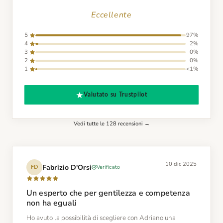
Eccellente
5
97%
4
2%
3
0%
2
0%
1
<1%
Valutato su Trustpilot
Vedi tutte le 128 recensioni →
10 dic 2025
Fabrizio D'Orsi
Verificato
FD
Un esperto che per gentilezza e competenza
non ha eguali
Ho avuto la possibilità di scegliere con Adriano una