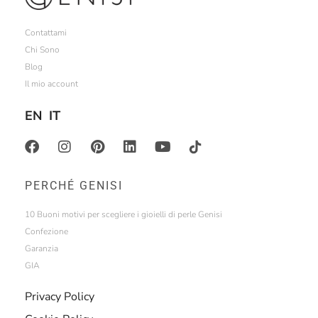
Contattami
Chi Sono
Blog
Il mio account
EN
IT
PERCHÉ GENISI
10 Buoni motivi per scegliere i gioielli di perle Genisi
Confezione
Garanzia
GIA
Privacy Policy