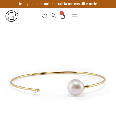
In regalo un doppio kit pulizia per metalli e perle
0