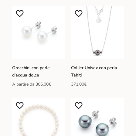
Orecchini con perle
Collier Unisex con perla
d’acqua dolce
Tahiti
A partire da
306,00
€
371,00
€