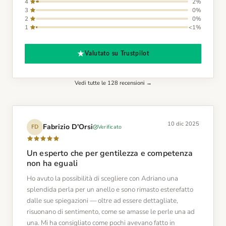
4
2%
3
0%
2
0%
1
<1%
Valutato su Trustpilot
Vedi tutte le 128 recensioni →
10 dic 2025
Fabrizio D'Orsi
Verificato
FD
Un esperto che per gentilezza e competenza
non ha eguali
Ho avuto la possibilità di scegliere con Adriano una
splendida perla per un anello e sono rimasto esterefatto
dalle sue spiegazioni — oltre ad essere dettagliate,
risuonano di sentimento, come se amasse le perle una ad
una. Mi ha consigliato come pochi avevano fatto in