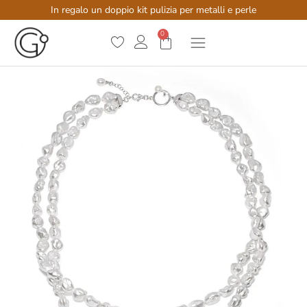
In regalo un doppio kit pulizia per metalli e perle
0