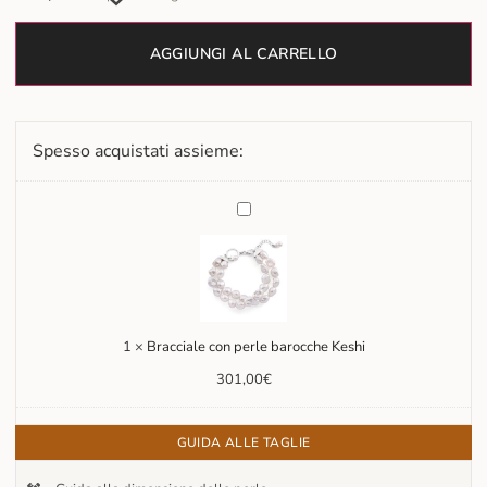
AGGIUNGI AL CARRELLO
Spesso acquistati assieme:
Bracciale
con
perle
barocche
Keshi
1
×
Bracciale con perle barocche Keshi
301,00
€
GUIDA ALLE TAGLIE