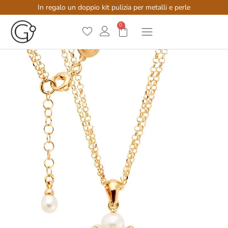
In regalo un doppio kit pulizia per metalli e perle
0