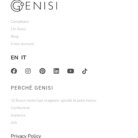
Contattami
Chi Sono
Blog
Il mio account
EN
IT
PERCHÉ GENISI
10 Buoni motivi per scegliere i gioielli di perle Genisi
Confezione
Garanzia
GIA
Privacy Policy