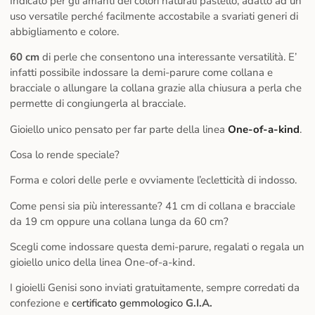
Indicato per gli amanti dei colori naturali pastello, adatto ad un
uso versatile perché facilmente accostabile a svariati generi di
abbigliamento e colore.
60 cm
di perle che consentono una interessante versatilità. E’
infatti possibile indossare la demi-parure come collana e
bracciale o allungare la collana grazie alla chiusura a perla che
permette di congiungerla al bracciale.
Gioiello unico pensato per far parte della linea
One-of-a-kind
.
Cosa lo rende speciale?
Forma e colori delle perle e ovviamente l’ecletticità di indosso.
Come pensi sia più interessante? 41 cm di collana e bracciale
da 19 cm oppure una collana lunga da 60 cm?
Scegli come indossare questa demi-parure, regalati o regala un
gioiello unico della linea One-of-a-kind.
I gioielli Genisi sono inviati gratuitamente, sempre corredati da
confezione e
certificato gemmologico
G.I.A.