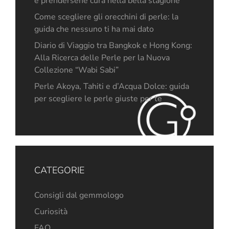
e prendersene cura nella bella stagione
Come scegliere gli orecchini di perle: la
guida che nessuno ti ha mai dato
Diario di Viaggio tra Bangkok e Hong Kong:
Alla Ricerca delle Perle per la Nuova
Collezione “Wabi Sabi”
Perle Akoya, Tahiti e d’Acqua Dolce: guida
per scegliere le perle giuste per te
CATEGORIE
Consigli dal gemmologo
Curiosità
FAQ