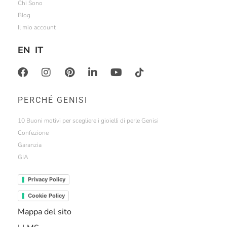
Chi Sono
Blog
Il mio account
EN
IT
PERCHÉ GENISI
10 Buoni motivi per scegliere i gioielli di perle Genisi
Confezione
Garanzia
GIA
Privacy Policy
Cookie Policy
Mappa del sito