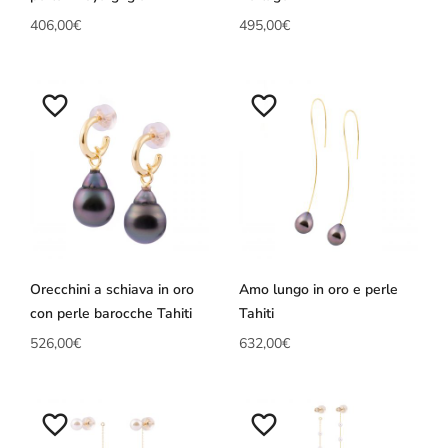
406,00
€
495,00
€
Orecchini a schiava in oro
Amo lungo in oro e perle
con perle barocche Tahiti
Tahiti
526,00
€
632,00
€