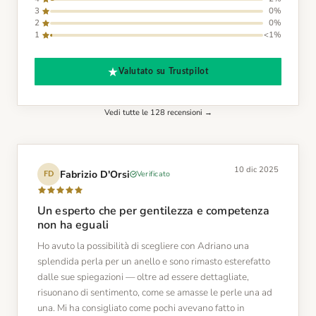
3
0%
2
0%
1
<1%
Valutato su Trustpilot
Vedi tutte le 128 recensioni →
10 dic 2025
Fabrizio D'Orsi
Verificato
FD
Un esperto che per gentilezza e competenza
non ha eguali
Ho avuto la possibilità di scegliere con Adriano una
splendida perla per un anello e sono rimasto esterefatto
dalle sue spiegazioni — oltre ad essere dettagliate,
risuonano di sentimento, come se amasse le perle una ad
una. Mi ha consigliato come pochi avevano fatto in