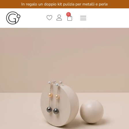
In regalo un doppio kit pulizia per metalli e perle
0