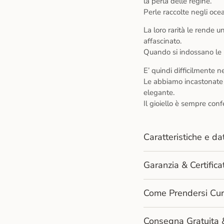
la perla delle regine.
Perle raccolte negli ocea
La loro rarità le rende u
affascinato.
Quando si indossano le m
E’ quindi difficilmente n
Le abbiamo incastonate s
elegante.
Il gioiello è sempre con
Caratteristiche e dat
Garanzia & Certifi
Come Prendersi Cur
Consegna Gratuita 