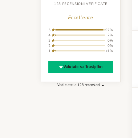
128 RECENSIONI VERIFICATE
Eccellente
5
97%
4
2%
3
0%
2
0%
1
<1%
Valutato su Trustpilot
Vedi tutte le 128 recensioni →