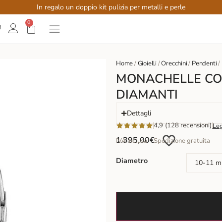
In regalo un doppio kit pulizia per metalli e perle
0
Home
/
Gioielli
/
Orecchini
/
Pendenti
/
MONACHELLE CON
DIAMANTI
Dettagli
4,9 (128 recensioni)
Leg
1.395,00
€
IVA inclusa – Spedizione gratuita
Diametro