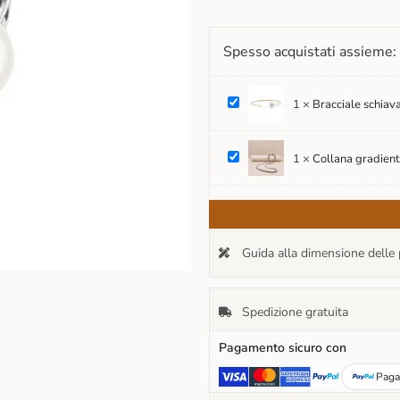
Spesso acquistati assieme:
Bracciale
1
×
Bracciale schiav
schiava
in
oro
Collana
con
1
×
Collana gradiente
gradiente
perla
di
mari
perle
del
Tahiti
sud
e
e
Mari
diamante
del
Guida alla dimensione delle 
sud
Spedizione gratuita
Pagamento sicuro con
Paga 