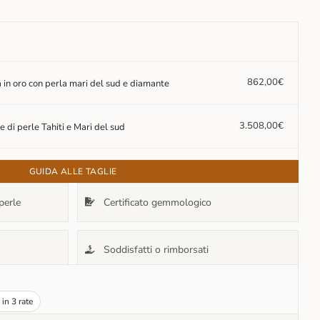
862,00
€
a in oro con perla mari del sud e diamante
3.508,00
€
 di perle Tahiti e Mari del sud
GUIDA ALLE TAGLIE
perle
Certificato gemmologico
Soddisfatti o rimborsati
in 3 rate