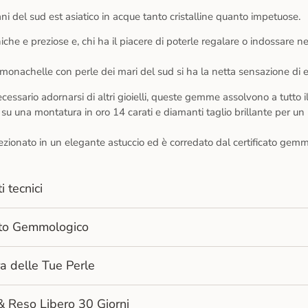
ni del sud est asiatico in acque tanto cristalline quanto impetuose.
niche e preziose e, chi ha il piacere di poterle regalare o indossare
onachelle con perle dei mari del sud si ha la netta sensazione di e
ecessario adornarsi di altri gioielli, queste gemme assolvono a tutto il
u una montatura in oro 14 carati e diamanti taglio brillante per un r
fezionato in un elegante astuccio ed è corredato dal certificato gemm
i tecnici
cato Gemmologico
a delle Tue Perle
& Reso Libero 30 Giorni