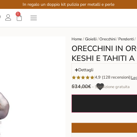
In regalo un doppio kit pulizia per metalli e perle
0
Home
/
Gioielli
/
Orecchini
/
Pendenti
/
ORECCHINI IN O
KESHI E TAHITI 
Dettagli
4,9 (128 recensioni)
Leg
634,00
€
IVA inclusa – Spedizione gratuita