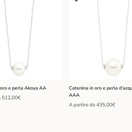
 oro e perla Akoya AA
Catenina in oro e perla d’acq
AAA
a
512,00
€
A partire da
435,00
€