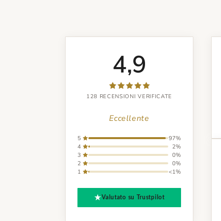
4,9
128 RECENSIONI VERIFICATE
Eccellente
5
97%
4
2%
3
0%
2
0%
1
<1%
Valutato su Trustpilot