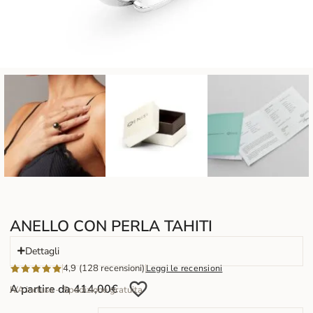
ANELLO CON PERLA TAHITI
Dettagli
4,9 (128 recensioni)
Leggi le recensioni
A partire da
414,00
€
IVA inclusa – Spedizione gratuita