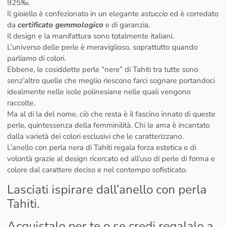
925‰.
Il gioiello è confezionato in un elegante
astuccio
ed è corredato
da
certificato gemmologico
e di garanzia.
Il design e la manifattura sono totalmente italiani.
L’universo delle perle è meraviglioso, soprattutto quando
parliamo di colori.
Ebbene, le cosiddette perle “nere” di Tahiti tra tutte sono
senz’altro quelle che meglio riescono farci sognare portandoci
idealmente nelle isole polinesiane nelle quali vengono
raccolte.
Ma al di la del nome, ciò che resta è il fascino innato di queste
perle, quintessenza della femminilità. Chi le ama è incantato
dalla varietà dei colori esclusivi che le caratterizzano.
L’anello con perla nera di Tahiti regala forza estetica e di
volontà grazie al design ricercato ed all’uso di perle di forma e
colore dal carattere deciso e nel contempo sofisticato.
Lasciati ispirare dall’anello con perla
Tahiti.
Acquistalo per te o se credi regalalo a