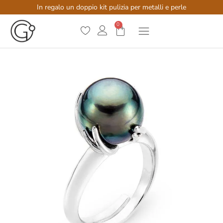
In regalo un doppio kit pulizia per metalli e perle
0