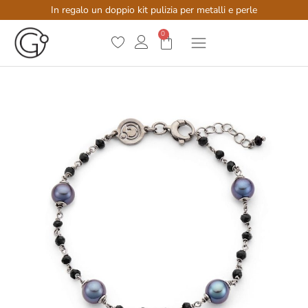
In regalo un doppio kit pulizia per metalli e perle
0