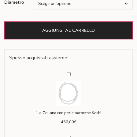
Diametro
AGGIUNGI AL CARRELLO
Spesso acquistati assieme:
Collana
con
perle
barocche
Keshi
1
×
Collana con perle barocche Keshi
456,00
€
Bracciale