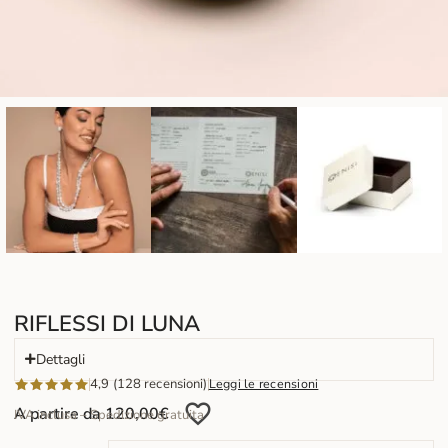
RIFLESSI DI LUNA
Dettagli
4,9 (128 recensioni)
Leggi le recensioni
A partire da
120,00
€
IVA inclusa – Spedizione gratuita