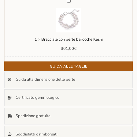
con
perle
barocche
Keshi
1
×
Bracciale con perle barocche Keshi
301,00
€
GUIDA ALLE TAGLIE
Guida alla dimensione delle perle
Certificato gemmologico
Spedizione gratuita
Soddisfatti o rimborsati