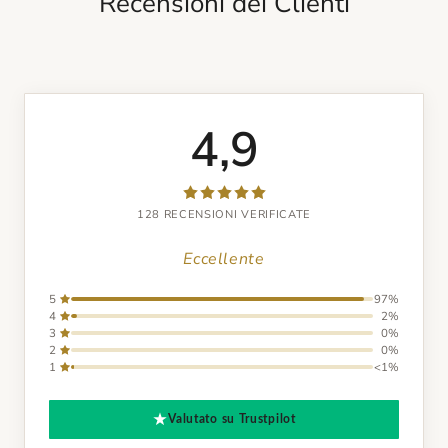
Recensioni dei Clienti
4,9
128 RECENSIONI VERIFICATE
Eccellente
5
97%
4
2%
3
0%
2
0%
1
<1%
Valutato su Trustpilot