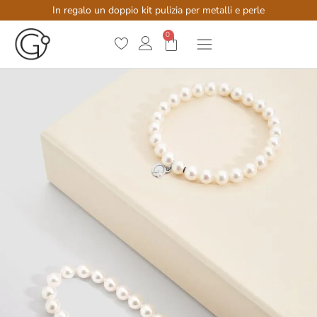
In regalo un doppio kit pulizia per metalli e perle
0