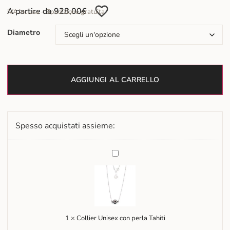
A partire da
928,00
€
IVA inclusa – Spedizione gratuita
Diametro
AGGIUNGI AL CARRELLO
Spesso acquistati assieme:
Collier
Unisex
con
perla
Tahiti
1
×
Collier Unisex con perla Tahiti