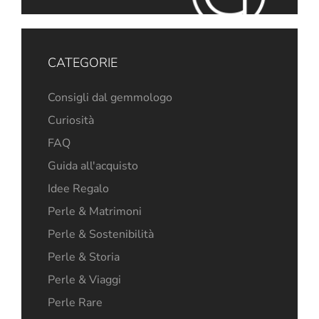
CATEGORIE
Consigli dal gemmologo
Curiosità
FAQ
Guida all'acquisto
Idee Regalo
Perle & Matrimoni
Perle & Sostenibilità
Perle & Storia
Perle & Viaggi
Perle Rare