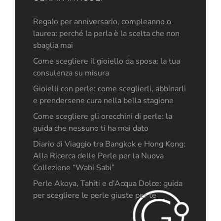
Regalo per anniversario, compleanno o
laurea: perché la perla è la scelta che non
sbaglia mai
Come scegliere il gioiello da sposa: la tua
consulenza su misura
Gioielli con perle: come sceglierli, abbinarli
e prendersene cura nella bella stagione
Come scegliere gli orecchini di perle: la
guida che nessuno ti ha mai dato
Diario di Viaggio tra Bangkok e Hong Kong:
Alla Ricerca delle Perle per la Nuova
Collezione “Wabi Sabi”
Perle Akoya, Tahiti e d’Acqua Dolce: guida
per scegliere le perle giuste per te