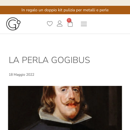
In regalo un doppio kit pulizia per metalli e perle
0
LA PERLA GOGIBUS
18 Maggio 2022