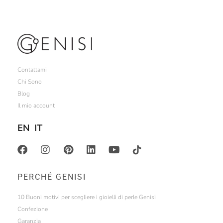
Contattami
Chi Sono
Blog
Il mio account
EN
IT
PERCHÉ GENISI
10 Buoni motivi per scegliere i gioielli di perle Genisi
Confezione
Garanzia