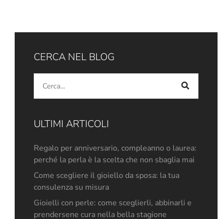
CERCA NEL BLOG
ULTIMI ARTICOLI
Regalo per anniversario, compleanno o laurea:
perché la perla è la scelta che non sbaglia mai
Come scegliere il gioiello da sposa: la tua
consulenza su misura
Gioielli con perle: come sceglierli, abbinarli e
prendersene cura nella bella stagione