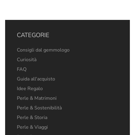
CATEGORIE
Consigli dal gemmologo
Curiosità
FAQ
Guida all'acquisto
Idee Regalo
Perle & Matrimoni
Perle & Sostenibilità
Perle & Storia
Perle & Viaggi