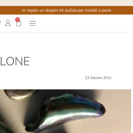
In regalo un doppio kit pulizia per metalli e perle
0
ALONE
23 Ottobre 2012