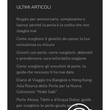
ULTIMI ARTICOLI
Regalo per anniversario, compleanno o
laurea: perché la perla è la scelta che non
sbaglia mai
Come scegliere il gioiello da sposa: la tua
consulenza su misura
Gioielli con perle: come sceglierli, abbinarli
e prendersene cura nella bella stagione
Come scegliere gli orecchini di perle: la
guida che nessuno ti ha mai dato
Diario di Viaggio tra Bangkok e Hong Kong:
Alla Ricerca delle Perle per la Nuova
Collezione “Wabi Sabi”
Perle Akoya, Tahiti e d’Acqua Dolce: guida
per scegliere le perle giuste per te