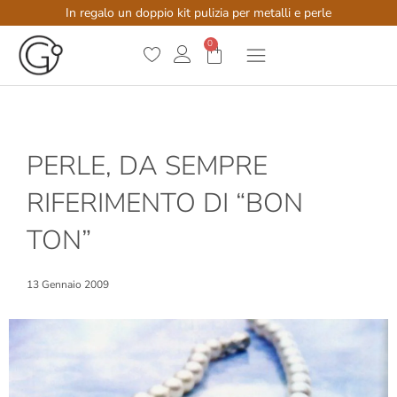
In regalo un doppio kit pulizia per metalli e perle
0
PERLE, DA SEMPRE
RIFERIMENTO DI “BON
TON”
13 Gennaio 2009