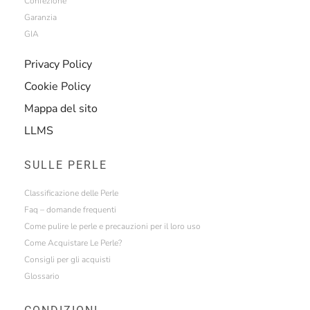
Confezione
Garanzia
GIA
Privacy Policy
Cookie Policy
Mappa del sito
LLMS
SULLE PERLE
Classificazione delle Perle
Faq – domande frequenti
Come pulire le perle e precauzioni per il loro uso
Come Acquistare Le Perle?
Consigli per gli acquisti
Glossario