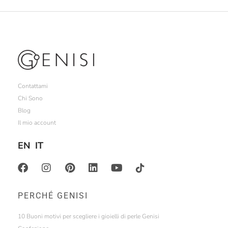
Contattami
Chi Sono
Blog
Il mio account
EN
IT
PERCHÉ GENISI
10 Buoni motivi per scegliere i gioielli di perle Genisi