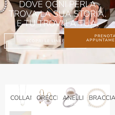
DOVE OGNI PERLA
TROVA LA SUA STORIA.
E TU TROVI LA TUA.
PRENOT
APPUNTAME
SCOPRI LE LINEE
>
>
>
>
COLLANE
ORECCHINI
ANELLI
BRACCIA
>
>
>
>