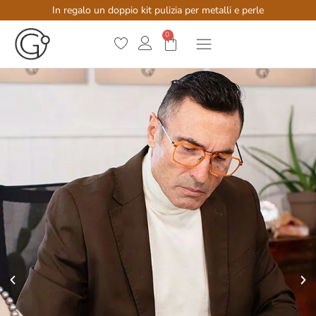
In regalo un doppio kit pulizia per metalli e perle
0