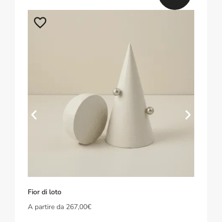
Fior di loto
Rifle
A partire da
267,00
€
A par