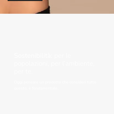
Sostenibilità:
per le
popolazioni, per l’ambiente,
per te.
Oggi pensare un prodotto che consideri tutto
questo, è fondamentale.