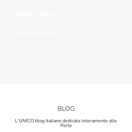
Perle uniche
provenienti da luoghi
meravigliosi.
Paesi, culture, competenze: dietro ad un paio
di orecchini c’è un mondo da scoprire.
BLOG
L'UNICO blog italiano dedicato interamente alle
Perle