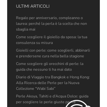
ULTIMI ARTICOLI
Regalo per anniversario, compleanno o
laurea: perché la perla è la scelta che non
sbaglia mai
Come scegliere il gioiello da sposa: la tua
consulenza su misura
Gioielli con perle: come sceglierli, abbinarli
e prendersene cura nella bella stagione
Come scegliere gli orecchini di perle: la
guida che nessuno ti ha mai dato
Diario di Viaggio tra Bangkok e Hong Kong:
Alla Ricerca delle Perle per la Nuova
Collezione “Wabi Sabi”
Perle Akoya, Tahiti e d’Acqua Dolce: guida
per scegliere le perle giuste per te