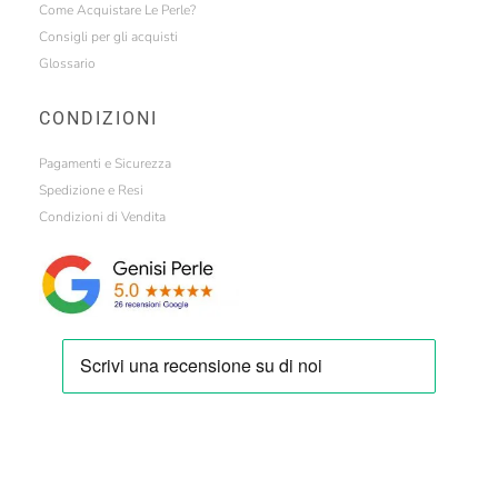
Come Acquistare Le Perle?
Consigli per gli acquisti
Glossario
CONDIZIONI
Pagamenti e Sicurezza
Spedizione e Resi
Condizioni di Vendita