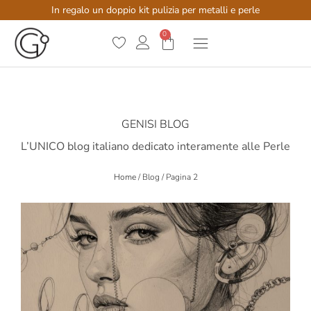
In regalo un doppio kit pulizia per metalli e perle
0
GENISI BLOG
L’UNICO blog italiano dedicato interamente alle Perle
Home
/
Blog
/
Pagina 2