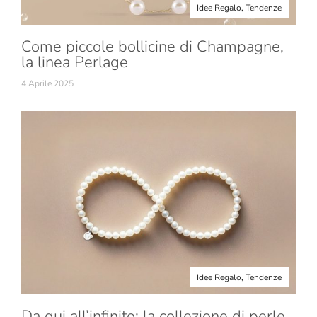
Idee Regalo
,
Tendenze
Come piccole bollicine di Champagne,
la linea Perlage
4 Aprile 2025
Idee Regalo
,
Tendenze
Da qui all’infinito: la collezione di perle