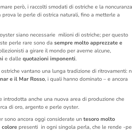
re però, i raccolti smodati di ostriche e la noncuranz
rova le perle di ostrica naturali, fino a metterle a
i oyster siano necessarie milioni di ostriche; per questo
este perle rare sono da
sempre molto apprezzate e
collezionisti a girare il mondo per averne alcune,
ni
e dalle
quotazioni imponenti
.
di ostriche vantano una lunga tradizione di ritrovamenti: 
nnar e il Mar Rosso
, i quali hanno dominato – e ancora
 introdotta anche una nuova area di produzione che
rca di oro, argento e perle oyster.
ter sono ancora oggi considerate un
tesoro molto
 colore
presenti in ogni singola perla, che le rende -pe