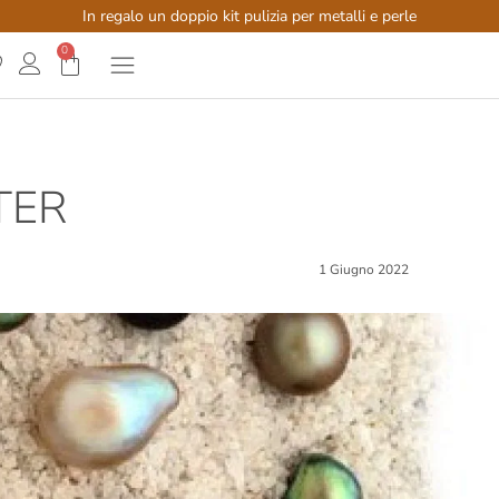
In regalo un doppio kit pulizia per metalli e perle
0
TER
1 Giugno 2022