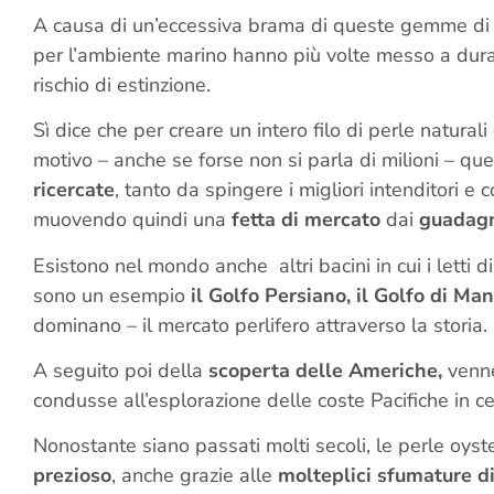
A causa di un’eccessiva brama di queste gemme di ma
per l’ambiente marino hanno più volte messo a dura p
rischio di estinzione.
Sì dice che per creare un intero filo di perle natural
motivo – anche se forse non si parla di milioni – qu
ricercate
, tanto da spingere i migliori intenditori e 
muovendo quindi una
fetta di mercato
dai
guadag
Esistono nel mondo anche altri bacini in cui i letti 
sono un esempio
il Golfo Persiano, il Golfo di Ma
dominano – il mercato perlifero attraverso la storia.
A seguito poi della
scoperta delle Americhe,
venne
condusse all’esplorazione delle coste Pacifiche in ce
Nonostante siano passati molti secoli, le perle oys
prezioso
, anche grazie alle
molteplici sfumature di