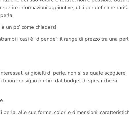
perire informazioni aggiuntive, utili per definirne rarità
perla.
”
è un po’ come chiedersi
ntrambi i casi è “dipende”; il
range
di prezzo tra una perl
eressati ai gioielli di perle, non si sa quale scegliere
un buon consiglio partire dal budget di spesa che si
te
di perla, alle sue forme, colori e dimensioni; caratteristic