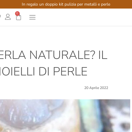
In regalo un doppio kit pulizia per metalli e perle
0
RLA NATURALE? IL
OIELLI DI PERLE
20 Aprile 2022