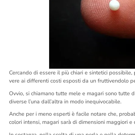
Cercando di essere il più chiari e sintetici possibil
vere ai differenti costi esposti da un fruttivendolo 
Ovvio, si chiamano tutte mele e magari sono tutte d
diverse l’una dall’altra in modo inequivocabile.
Anche per i meno esperti è facile notare che, proba
colori intensi, magari sarà di dimensioni maggiori 
In sostanza, nella scelta di una perla e nella determ