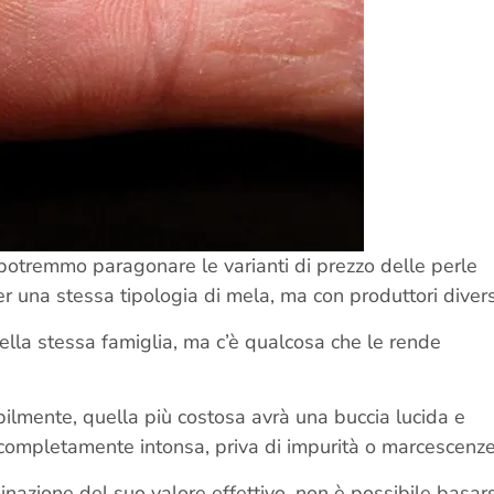
e, potremmo paragonare le varianti di prezzo delle perle
per una stessa tipologia di mela, ma con produttori divers
ella stessa famiglia, ma c’è qualcosa che le rende
bilmente, quella più costosa avrà una buccia lucida e
e completamente intonsa, priva di impurità o marcescenze
inazione del suo valore effettivo, non è possibile basars